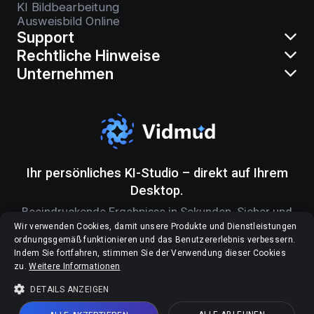
KI Bildbearbeitung
Ausweisbild Online
Support
Rechtliche Hinweise
Unternehmen
Ihr persönliches KI-Studio – direkt auf Ihrem
Desktop.
Beeindruckende Ergebnisse in Sekunden. Sicher und
ganz privat.
Wir verwenden Cookies, damit unsere Produkte und Dienstleistungen
ordnungsgemäß funktionieren und das Benutzererlebnis verbessern.
Indem Sie fortfahren, stimmen Sie der Verwendung dieser Cookies
zu.
Weitere Informationen
DETAILS ANZEIGEN
Copyright © 2026 Vidmud. Alle Rechte vorbehalten.