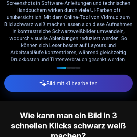
Screenshots in Software-Anleitungen und technischen
te
Handbüchern wirken durch viele UI-Farben oft
en
unübersichtlich. Mit dem Online-Tool von Vidmud zum
Bild schwarz weiß machen lassen sich diese Aufnahmen
g
d
in kontrastreiche Schwarzweißbilder umwandeln,
n
wodurch visuelle Ablenkungen reduziert werden. So
können sich Leser besser auf Layouts und
n
Arbeitsabläufe konzentrieren, während gleichzeitig
Druckkosten und Tintenverbrauch gesenkt werden.
Bild mit KI bearbeiten
Wie kann man ein Bild in 3
schnellen Klicks schwarz weiß
machen?