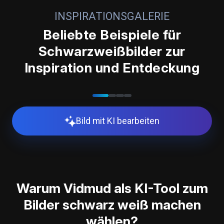
INSPIRATIONSGALERIE
Beliebte Beispiele für
Schwarzweißbilder zur
Entfernen Sie störende Farben und lassen Sie Hautstruktur, Emotionen
sowie Licht die ganze Geschichte in einem zeitlosen
Inspiration und Entdeckung
Schwarzweißporträt erzählen. So können Sie ganz einfach ein Bild in
schwarz weiß umwandeln und eine klassische, künstlerische Wirkung
erzielen.
Bild mit KI bearbeiten
Warum Vidmud als KI-Tool zum
Bilder schwarz weiß machen
wählen?