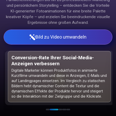
und persönlichem Storytelling – entdecken Sie die Vorteile
KI-generierter Fotoanimationen für eine breite Palette
kreativer Köpfe – und erzielen Sie beeindruckende visuelle
Ergebnisse ohne großen Aufwand.
Bild zu Video umwandeln
Personalisierte emotionale Kreationen
Gewöhnliche Nutzer können Familienfotos, alte Porträts,
Urlaubsfotos oder Haustierfotos wieder zum Leben
erwecken. Sehen Sie einen geliebten Menschen lächeln,
den Toten sprechen oder ein Haustier mit dem Schwanz
wedeln und so tief bewegende und geschätzte digitale
Andenken auf wahrhaft magische Weise schaffen.