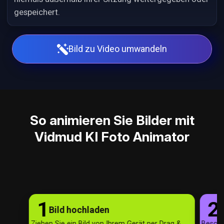
gespeichert.
Bild zu Video umwandeln
So animieren Sie Bilder mit
Vidmud KI Foto Animator
1
2
Bild hochladen
A
Ziehen Sie ein Bild von Ihrem Gerät per Drag &
Beschr