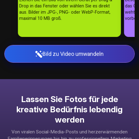
Drop in das Fenster oder wählen Sie es direkt
das Obj
aus. Bilder im JPG-, PNG- oder WebP-Format,
weht e
maximal 10 MB groß.
vorbei“
Bild zu Video umwandeln
Lassen Sie Fotos für jede
kreative Bedürfnis lebendig
werden
Von viralen Social-Media-Posts und herzerwärmenden
Familienerinnerungen bis hin zu professionellem Marketing